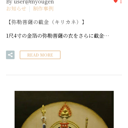
By user@myougen
1
お知らせ
制作事例
【弥勒菩薩の截金（キリカネ）】
1尺4寸の金箔の弥勒菩薩の衣をさらに截金…
READ MORE