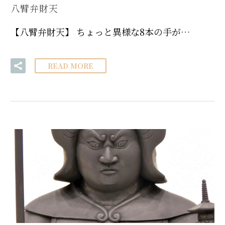
八臂弁財天
【八臂弁財天】 ちょっと異様な8本の手が…
READ MORE