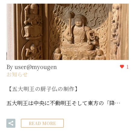
By user@myougen
1
お知らせ
【五大明王の厨子仏の制作】
五大明王は中央に不動明王そして東方の「降…
READ MORE