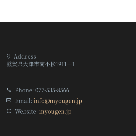
Address:
滋賀県大津市南小松1911－1
Phone:
077-535-8566
Email:
info@myougen.jp
Website:
myougen.jp