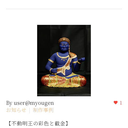
By user@myougen
1
お知らせ
制作事例
【不動明王の彩色と截金】