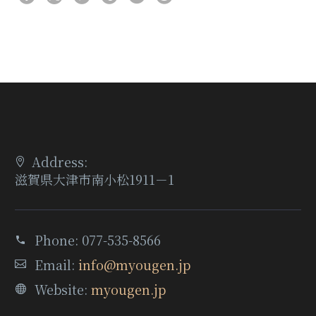
Address:
滋賀県大津市南小松1911－1
Phone:
077-535-8566
Email:
info@myougen.jp
Website:
myougen.jp