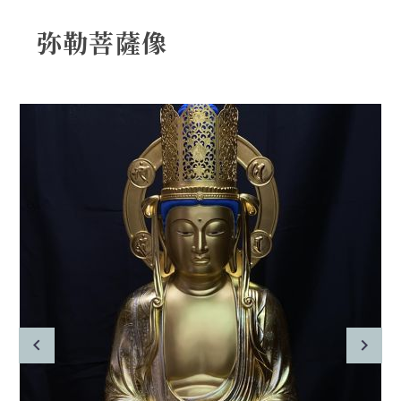
弥勒菩薩像