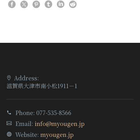
Address:
滋賀県大津市南小松1911－1
Phone:
077-535-8566
Email:
info@myougen.jp
Website:
myougen.jp