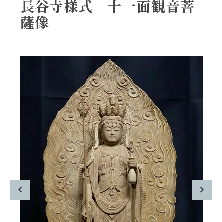
長谷寺様式 十一面観音菩
薩像