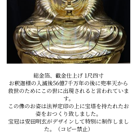
総金箔、截金仕上げ 1尺四寸
お釈迦様の入滅後56億7千万年の後に兜率天から
救世のためにこの世に出現されると言われていま
す。
この像のお姿は法界定印の上に宝塔を持たれたお
姿をおつくり致しました。
宝冠は安田明玄がデザインして特別に制作しまし
た。（コピー禁止）