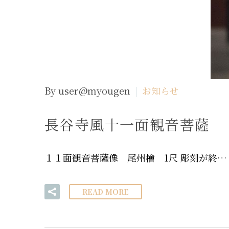
By user@myougen
お知らせ
長谷寺風十一面観音菩薩
１１面観音菩薩像 尾州檜 1尺 彫刻が終…
READ MORE