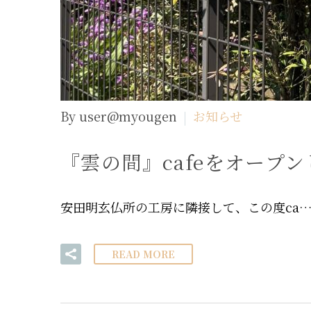
By user@myougen
お知らせ
『雲の間』cafeをオープ
安田明玄仏所の工房に隣接して、この度ca
READ MORE