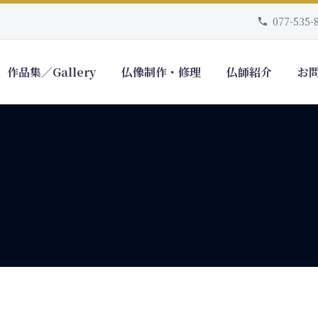
077-535-
作品集／Gallery
仏像制作・修理
仏師紹介
お