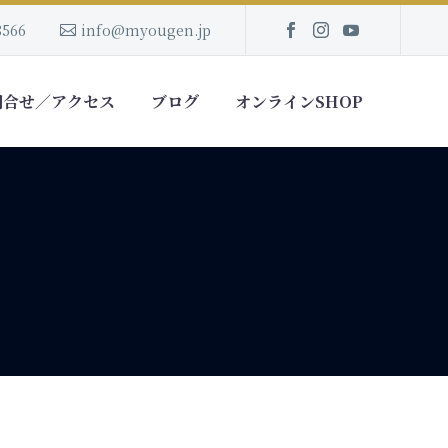
8566
info@myougen.jp
問合せ／アクセス
ブログ
オンラインSHOP