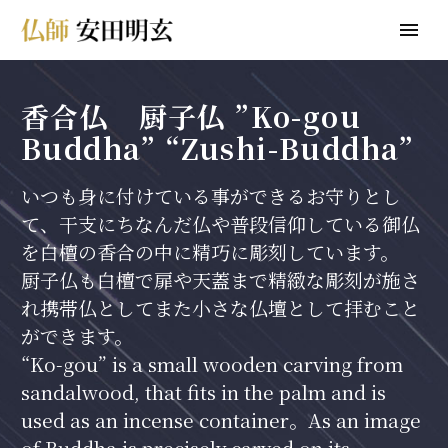
香合仏 厨子仏 ”Ko-gou
Buddha” “Zushi-Buddha”
いつも身に付けている事ができるお守りとし
て、干支にちなんだ仏や普段信仰している御仏
を白檀の香合の中に精巧に彫刻しています。
厨子仏も白檀で扉や天蓋まで精緻な彫刻が施さ
れ携帯仏としてまた小さな仏壇として拝むこと
ができます。
“Ko-gou” is a small wooden carving from
sandalwood, that fits in the palm and is
used as an incense container。As an image
of Buddha is precisely carved on its