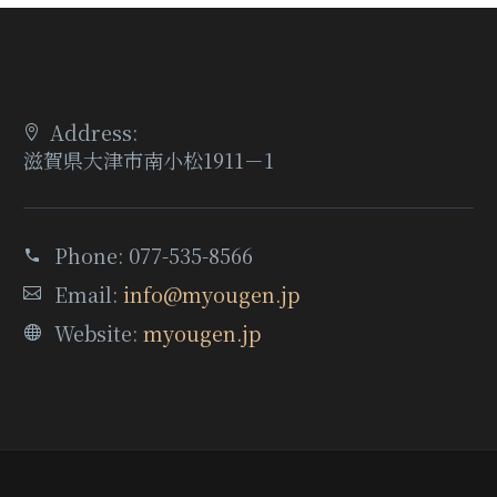
Address:
滋賀県大津市南小松1911－1
Phone:
077-535-8566
Email:
info@myougen.jp
Website:
myougen.jp