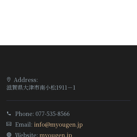
Address:
滋賀県大津市南小松1911－1
Phone:
077-535-8566
Email:
info@myougen.jp
Website:
myougen.jp