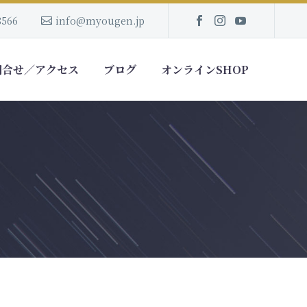
8566
info@myougen.jp
問合せ／アクセス
ブログ
オンラインSHOP