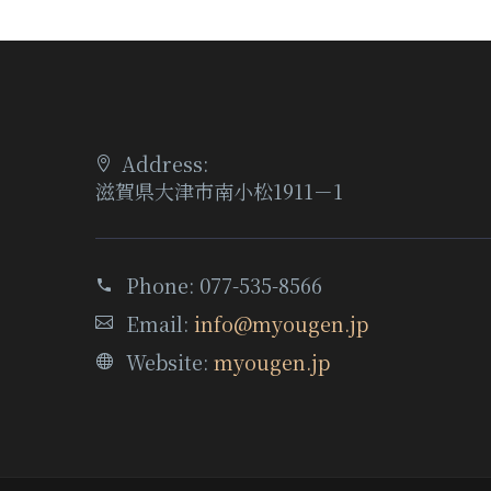
Address:
滋賀県大津市南小松1911－1
Phone:
077-535-8566
Email:
info@myougen.jp
Website:
myougen.jp