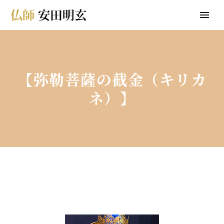
【弥勒菩薩の截金（キリカ
ネ）】