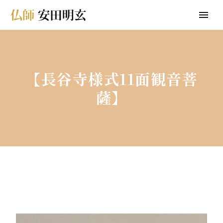
【長谷寺様式11面観音菩
薩】