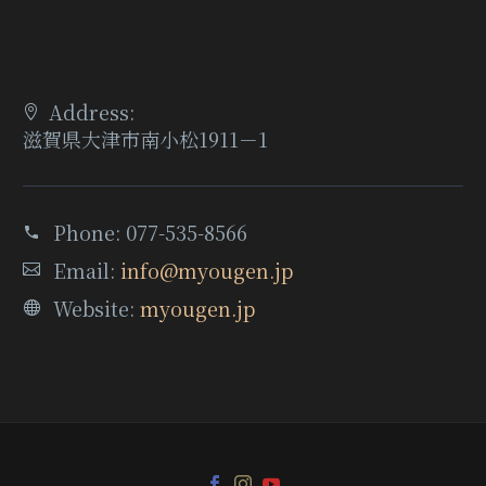
Address:
滋賀県大津市南小松1911－1
Phone:
077-535-8566
Email:
info@myougen.jp
Website:
myougen.jp