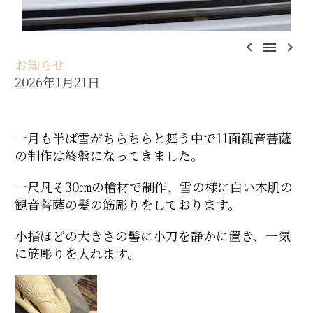



お知らせ
2026年1月21日
一月も半ば雪がちらちらと舞う中で11面観音菩薩
の制作は終盤になってきました。
一尺凡そ30㎝の檜材で制作、雪の様に白い木肌の
観音菩薩の髪の筋彫りをしております。
小指ほどの大きさの髻に小刀を静かに置き、一気
に筋彫りを入れます。