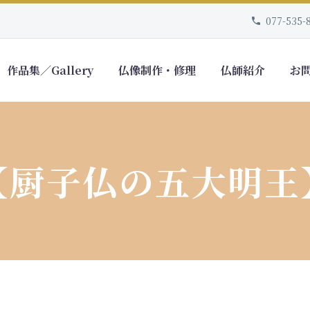
077-535-
作品集／Gallery
仏像制作・修理
仏師紹介
お
【厨子仏の五大明王