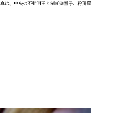
写真は、中央の不動明王と制吒迦童子、矜羯羅