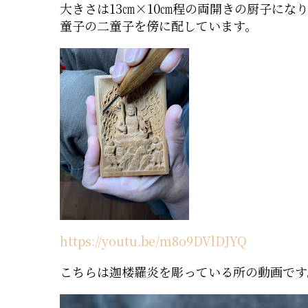
大きさは13㎝×10㎝程の両開きの厨子に
童子の二童子を傍に配しています。
https://youtu.be/m8o9DVlDJYQ
こちらは迦楼羅炎を彫っている所の動画です