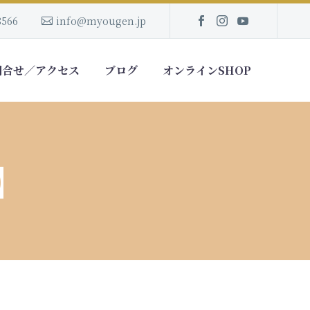
8566
info@myougen.jp
問合せ／アクセス
ブログ
オンラインSHOP
】