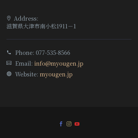
Address:
滋賀県大津市南小松1911－1
Phone:
077-535-8566
Email:
info@myougen.jp
Website:
myougen.jp